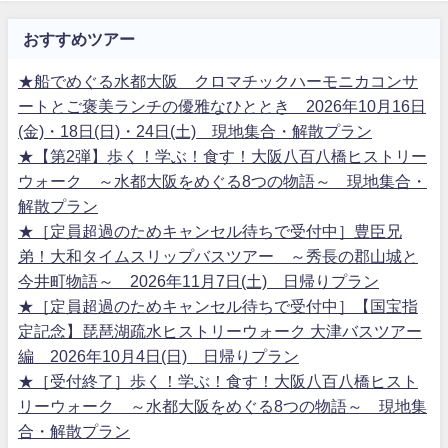
おすすめツアー
★船でめぐる水都大阪 クロマチックハーモニカコンサ
ートとご褒美ランチの優雅なひととき 2026年10月16日
(金)・18日(日)・24日(土) 現地集合・解散プラン
★【第2弾】歩く！学ぶ！食す！大阪八百八橋ヒストリー
ウォーク ～水都大阪をめぐる8つの物語～ 現地集合・
解散プラン
★［定員超過のためキャンセル待ちで受付中］豊臣兄
弟！大和タイムスリップバスツアー ～秀長の郡山城と
今井町物語～ 2026年11月7日(土) 日帰りプラン
★［定員超過のためキャンセル待ちで受付中］【国宝指
定記念】琵琶湖疏水ヒストリーウォーク 大津バスツアー
編 2026年10月4日(日) 日帰りプラン
★［受付終了］歩く！学ぶ！食す！大阪八百八橋ヒスト
リーウォーク ～水都大阪をめぐる8つの物語～ 現地集
合・解散プラン