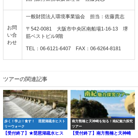
一般財団法人環境事業協会 担当：佐藤貴志
お問
〒542-0081 大阪市中央区南船場1-16-13 堺
い合
筋ベストビル9階
わせ
TEL：06-6121-6407 FAX：06-6264-8181
ツアーの関連記事
歩く！学ぶ！食す！ 琵琶湖疏水ヒスト
南方熊楠と天神崎を知る！南紀魅力探究
リーウォーク
ツアー
【受付終了】★琵琶湖疏水ヒス
【受付終了】南方熊楠と天神崎