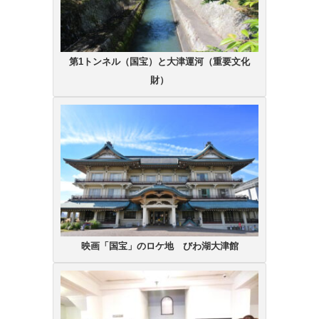
第1トンネル（国宝）と大津運河（重要文化
財）
映画「国宝」のロケ地 びわ湖大津館