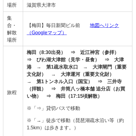
場所
滋賀県大津市
集
合・
【梅田】毎日新聞ビル前
地図へリンク
解散
（Googleマップ）
場所
梅田（8:30出発） ⇒ 近江神宮（参拝）
⇒ びわ湖大津館（見学・昼食） ⇒ 大津
港 → 第1疏水取水口 → 大津閘門（重要
文化財） → 大津運河（重要文化財）
→ 第1トンネル入口（国宝） ⇒ 三井寺
（拝観） ⇒ 井筒八ッ橋本舗 追分店（お買
旅程
い物） ⇒ 梅田（17:15頃解散）
※「⇒」貸切バスで移動
※「→」徒歩で移動（琵琶湖疏水沿い等（約
1.5km）は歩きます。）