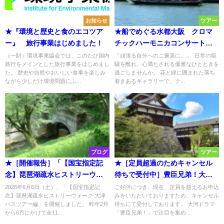
お知らせ
ツアー
★『環境と歴史と食のエコツア
★船でめぐる水都大阪 クロマ
ー』 旅行事業はじめました！
チックハーモニカコンサートと
ご褒美ランチの優雅なひとと
（一財）環境事業協会では、このたび国内
「頑張る自分へのご褒美に。」 日常の喧
旅行をメインとした旅行事業をはじめまし
騒を離れ、心満たされる優雅なひとときを
き 2026年10月16日(金)・18日
た。 歴史や自然やおいしい食事を楽しみ
過ごしませんか。 花と緑に囲まれた落ち
(日)・24日(土) 現地集合・解散
ながら少しだけ環境問題にふ...
着きあるギャラリーで、ク...
プラン
ブログ
ツアー
★［開催報告］「【国宝指定記
★［定員超過のためキャンセル
念】琵琶湖疏水ヒストリーウォ
待ちで受付中］豊臣兄弟！大和
ーク 大津バスツアー編」を開催
タイムスリップバスツアー ～
2026年6月6日（土）、「【国宝指定記
ご好評につき、現在、定員を超えるお申込
念】琵琶湖疏水ヒストリーウォーク 大津
みをいただいておりますため、キャンセル
しました！
秀長の郡山城と今井町物語～
バスツアー編」を開催しました。 昨年2月
待ちにて受付しております。 大河ドラマ
2026年11月7日(土) 日帰りプラ
から6月にかけて全11...
「豊臣兄弟！」で注目を集め...
ン