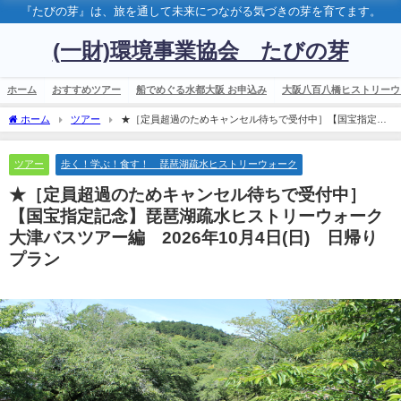
『たびの芽』は、旅を通して未来につながる気づきの芽を育てます。
(一財)環境事業協会 たびの芽
ホーム
おすすめツアー
船でめぐる水都大阪 お申込み
大阪八百八橋ヒストリーウ
ホーム
ツアー
★［定員超過のためキャンセル待ちで受付中］【国宝指定記
念】琵琶湖疏水ヒストリーウォーク 大津バスツアー編 2026年10月4日(日) 日帰りプ
ラン
ツアー
歩く！学ぶ！食す！ 琵琶湖疏水ヒストリーウォーク
★［定員超過のためキャンセル待ちで受付中］
【国宝指定記念】琵琶湖疏水ヒストリーウォーク
大津バスツアー編 2026年10月4日(日) 日帰り
プラン