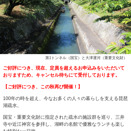
第1トンネル（国宝）と大津運河（重要文化財）
ご好評につき、現在、定員を超えるお申込みをいただいて
おりますため、キャンセル待ちにて受付しております。
【ご好評につき、この秋再び開催！】
100年の時を超え、今なお多くの人々の暮らしを支える琵琶
湖疏水。
国宝・重要文化財に指定された疏水の施設群を巡り、三井
寺や近江神宮を参拝し、湖畔の名館で優雅なランチも楽し