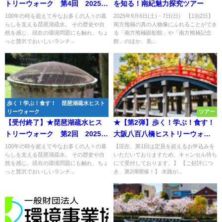
トリーウォーク 第4回 2025年
を知る！南紀魅力探究ツアー
4月12日(土) 蹴上周辺を巡り琵
100年の時を超えて今なお多くの人々の暮
2025年9月6日(土)・7日(日) 【1泊2日】
らしを支える琵琶湖疏水。 その歴史や自
南方熊楠の真の人物像にふれることができ
琶湖疏水記念館を見学
然を感じ、現在の環境問題にも触れ、ちょ
る「南方熊楠顕彰館」や「南方熊楠記念
っと贅沢でおいしいランチ...
館」のほか、美...
歩く！学ぶ！食す！ 琵琶湖疏水ヒスト
リーウォーク
ツアー
【受付終了】★琵琶湖疏水ヒス
★【第2弾】歩く！学ぶ！食す！
トリーウォーク 第2回 2025年
大阪八百八橋ヒストリーウォー
3月9日(日) シリーズ唯一の峠
ク ～水都大阪をめぐる8つの物
100年の時を超えて今なお多くの人々の暮
【現在、第1回は定員を超えるお申込みを
らしを支える琵琶湖疏水。 その歴史や自
いただいておりますため、キャンセル待ち
小関越え
語～ 現地集合・解散プラン
然を感じ、現在の環境問題にも触れ、ちょ
にて受付しております。】 【ご好評につ
っと贅沢でおいしいランチ...
き、第2弾開催！】 水路が...