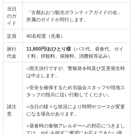
当日
「古都おおつ観光ボランティアガイドの会」
のガ
所属のガイドが同行します。
イド
定員
40名程度（先着）
旅行
11,800円/おひとり様
（バス代、昼食代、ガイ
代金
ド料、拝観料、保険料、消費税等込み）
○雨天決行ですが、警報発令時及び災害発生時
は中止します。
○安全を確保するため当協会スタッフや現地ス
タッフの指示に従い行動してください。
諸注
○当日の様々な状況により時間やコースが変更
意
になる場合があります。
○昼食時の食物アレルギーへの対応につきまし
ては、やむを得ずご要望にお応えできない場