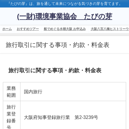
『たびの芽』は、旅を通して未来につながる気づきの芽を育てます。
(一財)環境事業協会 たびの芽
ホーム
おすすめツアー
船でめぐる水都大阪 お申込み
大阪八百八橋ヒストリーウ
旅行取引に関する事項・約款・料金表
旅行取引に関する事項・約款・料金表
業務
国内旅行
範囲
旅行
業登
大阪府知事登録旅行業 第2-3239号
録番
号