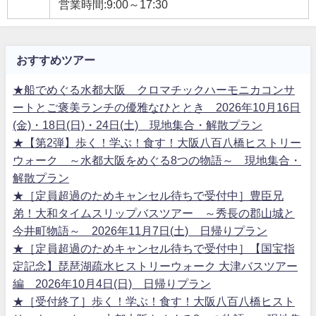
営業時間:9:00～17:30
おすすめツアー
★船でめぐる水都大阪 クロマチックハーモニカコンサ
ートとご褒美ランチの優雅なひととき 2026年10月16日
(金)・18日(日)・24日(土) 現地集合・解散プラン
★【第2弾】歩く！学ぶ！食す！大阪八百八橋ヒストリー
ウォーク ～水都大阪をめぐる8つの物語～ 現地集合・
解散プラン
★［定員超過のためキャンセル待ちで受付中］豊臣兄
弟！大和タイムスリップバスツアー ～秀長の郡山城と
今井町物語～ 2026年11月7日(土) 日帰りプラン
★［定員超過のためキャンセル待ちで受付中］【国宝指
定記念】琵琶湖疏水ヒストリーウォーク 大津バスツアー
編 2026年10月4日(日) 日帰りプラン
★［受付終了］歩く！学ぶ！食す！大阪八百八橋ヒスト